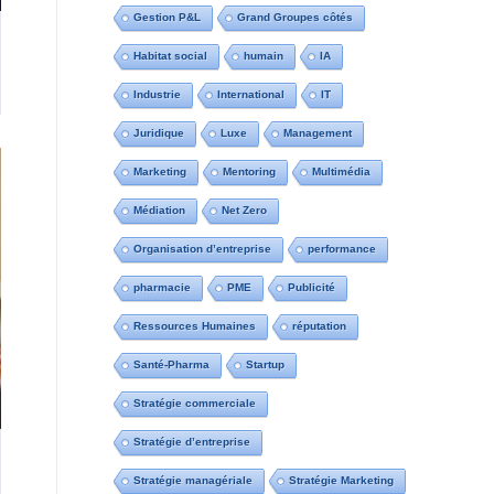
Gestion P&L
Grand Groupes côtés
Habitat social
humain
IA
Industrie
International
IT
Juridique
Luxe
Management
Marketing
Mentoring
Multimédia
Médiation
Net Zero
Organisation d’entreprise
performance
pharmacie
PME
Publicité
Ressources Humaines
réputation
Santé-Pharma
Startup
Stratégie commerciale
Stratégie d’entreprise
Stratégie managériale
Stratégie Marketing