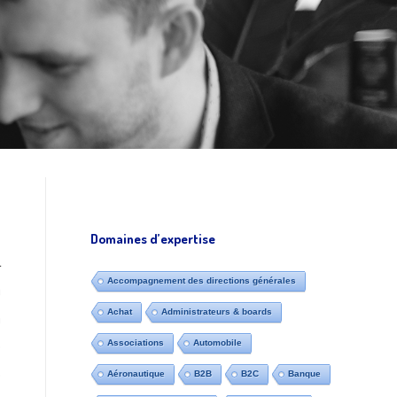
Domaines d’expertise
l
Accompagnement des directions générales
à
Achat
Administrateurs & boards
n
e
Associations
Automobile
e
Aéronautique
B2B
B2C
Banque