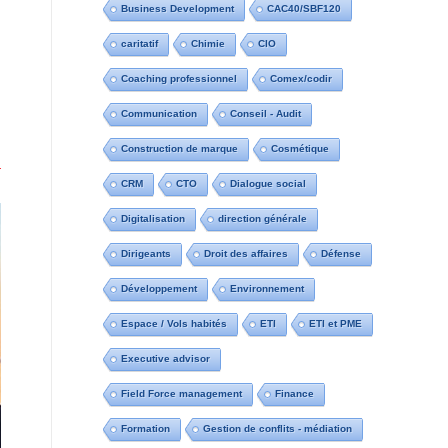
Business Development
CAC40/SBF120
caritatif
Chimie
CIO
Coaching professionnel
Comex/codir
Communication
Conseil - Audit
Construction de marque
Cosmétique
CRM
CTO
Dialogue social
Digitalisation
direction générale
Dirigeants
Droit des affaires
Défense
Développement
Environnement
Espace / Vols habités
ETI
ETI et PME
Executive advisor
Field Force management
Finance
Formation
Gestion de conflits - médiation