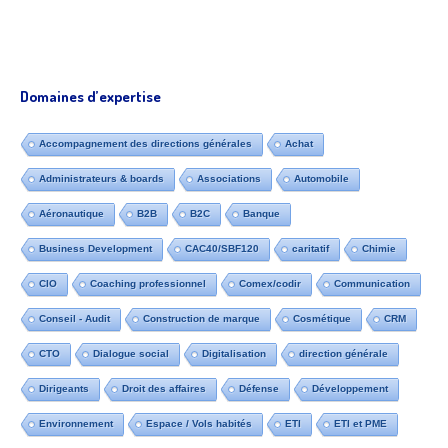
Domaines d’expertise
Accompagnement des directions générales
Achat
Administrateurs & boards
Associations
Automobile
Aéronautique
B2B
B2C
Banque
Business Development
CAC40/SBF120
caritatif
Chimie
CIO
Coaching professionnel
Comex/codir
Communication
Conseil - Audit
Construction de marque
Cosmétique
CRM
CTO
Dialogue social
Digitalisation
direction générale
Dirigeants
Droit des affaires
Défense
Développement
Environnement
Espace / Vols habités
ETI
ETI et PME