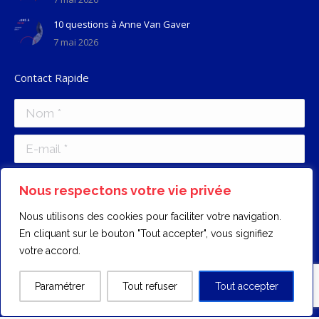
10 questions à Anne Van Gaver
7 mai 2026
Contact Rapide
Nom *
E-mail *
Message
Nous respectons votre vie privée
Nous utilisons des cookies pour faciliter votre navigation.
En cliquant sur le bouton "Tout accepter", vous signifiez
votre accord.
Envoyer
Paramétrer
Tout refuser
Tout accepter