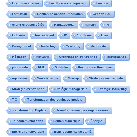
Executive advisor
Field Force management
Finance
Formation
Gestion de conflits - médiation
Gestion P&L
Grand Groupes côtés
Habitat social
humain
IA
Industrie
International
IT
Juridique
Luxe
Management
Marketing
Mentoring
Multimédia
Médiation
Net Zero
Organisation d’entreprise
performance
pharmacie
PME
Publicité
Ressources Humaines
réputation
Santé-Pharma
Startup
Stratégie commerciale
Stratégie d’entreprise
Stratégie managériale
Stratégie Marketing
TIC
Transformation des business models
Transformation Digitale
Transformations des organisations
Télécommunications
Édition numérique
Énergie
Énergie renouvelable
Établissements de santé