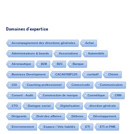
Domaines d’expertise
Accompagnement des directions générales
Achat
Administrateurs & boards
Associations
Automobile
Aéronautique
B2B
B2C
Banque
Business Development
CAC40/SBF120
caritatif
Chimie
CIO
Coaching professionnel
Comex/codir
Communication
Conseil - Audit
Construction de marque
Cosmétique
CRM
CTO
Dialogue social
Digitalisation
direction générale
Dirigeants
Droit des affaires
Défense
Développement
Environnement
Espace / Vols habités
ETI
ETI et PME