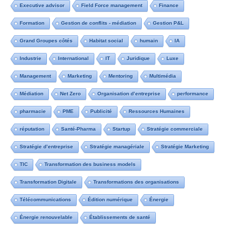
Executive advisor
Field Force management
Finance
Formation
Gestion de conflits - médiation
Gestion P&L
Grand Groupes côtés
Habitat social
humain
IA
Industrie
International
IT
Juridique
Luxe
Management
Marketing
Mentoring
Multimédia
Médiation
Net Zero
Organisation d’entreprise
performance
pharmacie
PME
Publicité
Ressources Humaines
réputation
Santé-Pharma
Startup
Stratégie commerciale
Stratégie d’entreprise
Stratégie managériale
Stratégie Marketing
TIC
Transformation des business models
Transformation Digitale
Transformations des organisations
Télécommunications
Édition numérique
Énergie
Énergie renouvelable
Établissements de santé