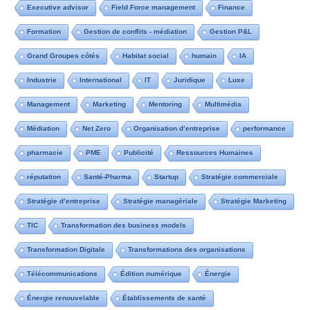
Executive advisor
Field Force management
Finance
Formation
Gestion de conflits - médiation
Gestion P&L
Grand Groupes côtés
Habitat social
humain
IA
Industrie
International
IT
Juridique
Luxe
Management
Marketing
Mentoring
Multimédia
Médiation
Net Zero
Organisation d’entreprise
performance
pharmacie
PME
Publicité
Ressources Humaines
réputation
Santé-Pharma
Startup
Stratégie commerciale
Stratégie d’entreprise
Stratégie managériale
Stratégie Marketing
TIC
Transformation des business models
Transformation Digitale
Transformations des organisations
Télécommunications
Édition numérique
Énergie
Énergie renouvelable
Établissements de santé