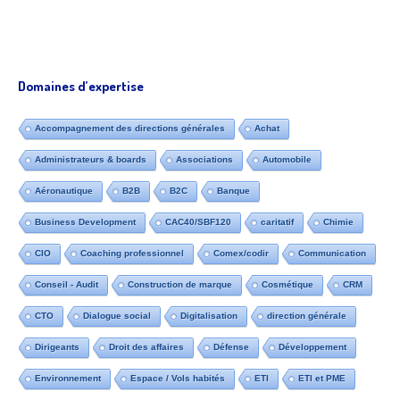
Domaines d’expertise
Accompagnement des directions générales
Achat
Administrateurs & boards
Associations
Automobile
Aéronautique
B2B
B2C
Banque
Business Development
CAC40/SBF120
caritatif
Chimie
CIO
Coaching professionnel
Comex/codir
Communication
Conseil - Audit
Construction de marque
Cosmétique
CRM
CTO
Dialogue social
Digitalisation
direction générale
Dirigeants
Droit des affaires
Défense
Développement
Environnement
Espace / Vols habités
ETI
ETI et PME