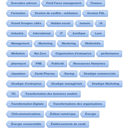
Executive advisor
Field Force management
Finance
Formation
Gestion de conflits - médiation
Gestion P&L
Grand Groupes côtés
Habitat social
humain
IA
Industrie
International
IT
Juridique
Luxe
Management
Marketing
Mentoring
Multimédia
Médiation
Net Zero
Organisation d’entreprise
performance
pharmacie
PME
Publicité
Ressources Humaines
réputation
Santé-Pharma
Startup
Stratégie commerciale
Stratégie d’entreprise
Stratégie managériale
Stratégie Marketing
TIC
Transformation des business models
Transformation Digitale
Transformations des organisations
Télécommunications
Édition numérique
Énergie
Énergie renouvelable
Établissements de santé