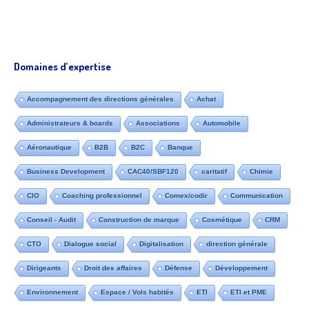
Domaines d’expertise
Accompagnement des directions générales
Achat
Administrateurs & boards
Associations
Automobile
Aéronautique
B2B
B2C
Banque
Business Development
CAC40/SBF120
caritatif
Chimie
CIO
Coaching professionnel
Comex/codir
Communication
Conseil - Audit
Construction de marque
Cosmétique
CRM
CTO
Dialogue social
Digitalisation
direction générale
Dirigeants
Droit des affaires
Défense
Développement
Environnement
Espace / Vols habités
ETI
ETI et PME