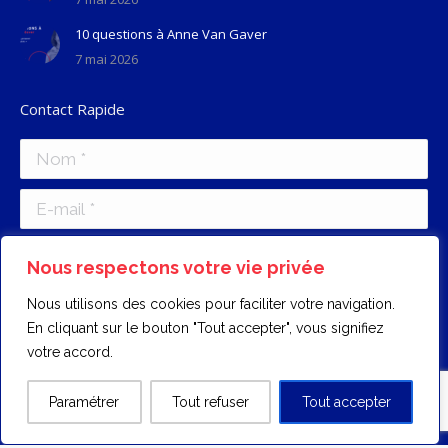
10 questions à Anne Van Gaver
7 mai 2026
Contact Rapide
Nom *
E-mail *
Message
Nous respectons votre vie privée
Nous utilisons des cookies pour faciliter votre navigation.
En cliquant sur le bouton "Tout accepter", vous signifiez
votre accord.
Envoyer
Paramétrer
Tout refuser
Tout accepter