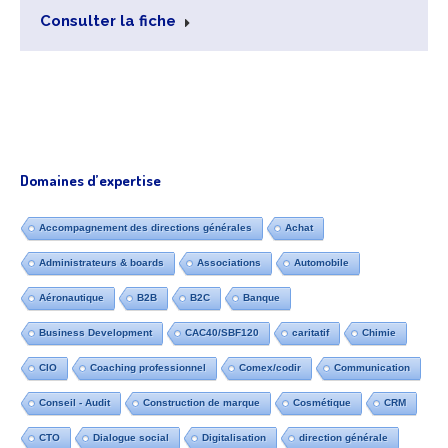
Consulter la fiche
Domaines d’expertise
Accompagnement des directions générales
Achat
Administrateurs & boards
Associations
Automobile
Aéronautique
B2B
B2C
Banque
Business Development
CAC40/SBF120
caritatif
Chimie
CIO
Coaching professionnel
Comex/codir
Communication
Conseil - Audit
Construction de marque
Cosmétique
CRM
CTO
Dialogue social
Digitalisation
direction générale