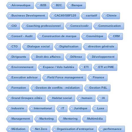
Aéronautique
B2B
B2C
Banque
Business Development
CAC40/SBF120
caritatif
Chimie
CIO
Coaching professionnel
Comex/codir
Communication
Conseil - Audit
Construction de marque
Cosmétique
CRM
CTO
Dialogue social
Digitalisation
direction générale
Dirigeants
Droit des affaires
Défense
Développement
Environnement
Espace / Vols habités
ETI
ETI et PME
Executive advisor
Field Force management
Finance
Formation
Gestion de conflits - médiation
Gestion P&L
Grand Groupes côtés
Habitat social
humain
IA
Industrie
International
IT
Juridique
Luxe
Management
Marketing
Mentoring
Multimédia
Médiation
Net Zero
Organisation d’entreprise
performance