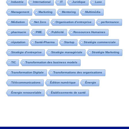
Industrie
International
IT
Juridique
Luxe
Management
Marketing
Mentoring
Multimédia
Médiation
Net Zero
Organisation d’entreprise
performance
pharmacie
PME
Publicité
Ressources Humaines
réputation
Santé-Pharma
Startup
Stratégie commerciale
Stratégie d’entreprise
Stratégie managériale
Stratégie Marketing
TIC
Transformation des business models
Transformation Digitale
Transformations des organisations
Télécommunications
Édition numérique
Énergie
Énergie renouvelable
Établissements de santé