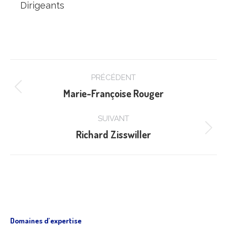
Dirigeants
Navigation
PRÉCÉDENT
de
Marie-Françoise Rouger
Onglet
commentaire
précédent
SUIVANT
Richard Zisswiller
Projets
similaires
Domaines d’expertise