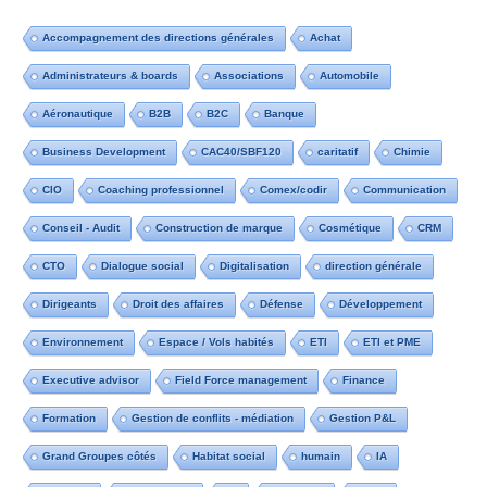
Accompagnement des directions générales
Achat
Administrateurs & boards
Associations
Automobile
Aéronautique
B2B
B2C
Banque
Business Development
CAC40/SBF120
caritatif
Chimie
CIO
Coaching professionnel
Comex/codir
Communication
Conseil - Audit
Construction de marque
Cosmétique
CRM
CTO
Dialogue social
Digitalisation
direction générale
Dirigeants
Droit des affaires
Défense
Développement
Environnement
Espace / Vols habités
ETI
ETI et PME
Executive advisor
Field Force management
Finance
Formation
Gestion de conflits - médiation
Gestion P&L
Grand Groupes côtés
Habitat social
humain
IA