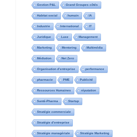
Gestion P&L
Grand Groupes côtés
Habitat social
humain
IA
Industrie
International
IT
Juridique
Luxe
Management
Marketing
Mentoring
Multimédia
Médiation
Net Zero
Organisation d’entreprise
performance
pharmacie
PME
Publicité
Ressources Humaines
réputation
Santé-Pharma
Startup
Stratégie commerciale
Stratégie d’entreprise
Stratégie managériale
Stratégie Marketing