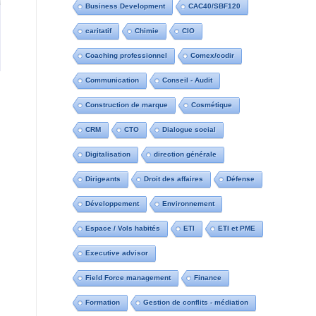
Business Development
CAC40/SBF120
caritatif
Chimie
CIO
Coaching professionnel
Comex/codir
Communication
Conseil - Audit
Construction de marque
Cosmétique
CRM
CTO
Dialogue social
Digitalisation
direction générale
Dirigeants
Droit des affaires
Défense
Développement
Environnement
Espace / Vols habités
ETI
ETI et PME
Executive advisor
Field Force management
Finance
Formation
Gestion de conflits - médiation