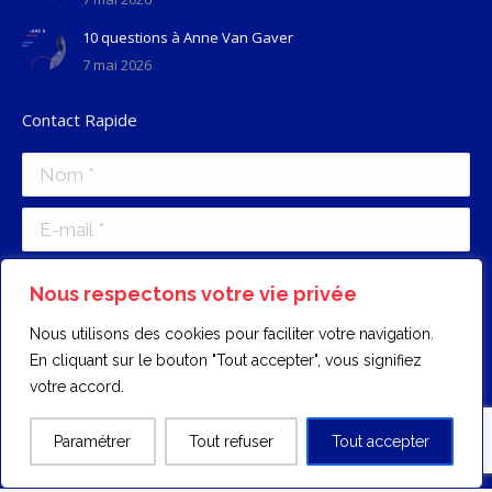
10 questions à Anne Van Gaver
7 mai 2026
Contact Rapide
Nom *
E-mail *
Message
Nous respectons votre vie privée
Nous utilisons des cookies pour faciliter votre navigation.
En cliquant sur le bouton "Tout accepter", vous signifiez
votre accord.
Envoyer
Paramétrer
Tout refuser
Tout accepter