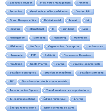
Executive advisor
Field Force management
Finance
Formation
Gestion de conflits - médiation
Gestion P&L
Grand Groupes côtés
Habitat social
humain
IA
Industrie
International
IT
Juridique
Luxe
Management
Marketing
Mentoring
Multimédia
Médiation
Net Zero
Organisation d’entreprise
performance
pharmacie
PME
Publicité
Ressources Humaines
réputation
Santé-Pharma
Startup
Stratégie commerciale
Stratégie d’entreprise
Stratégie managériale
Stratégie Marketing
TIC
Transformation des business models
Transformation Digitale
Transformations des organisations
Télécommunications
Édition numérique
Énergie
Énergie renouvelable
Établissements de santé