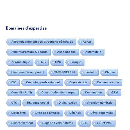
Domaines d’expertise
Accompagnement des directions générales
Achat
Administrateurs & boards
Associations
Automobile
Aéronautique
B2B
B2C
Banque
Business Development
CAC40/SBF120
caritatif
Chimie
CIO
Coaching professionnel
Comex/codir
Communication
Conseil - Audit
Construction de marque
Cosmétique
CRM
CTO
Dialogue social
Digitalisation
direction générale
Dirigeants
Droit des affaires
Défense
Développement
Environnement
Espace / Vols habités
ETI
ETI et PME