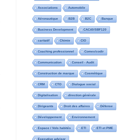
Associations
Automobile
Aéronautique
B2B
B2C
Banque
n
Business Development
CAC40/SBF120
caritatif
Chimie
CIO
Coaching professionnel
Comex/codir
Communication
Conseil - Audit
Construction de marque
Cosmétique
CRM
CTO
Dialogue social
Digitalisation
direction générale
Dirigeants
Droit des affaires
Défense
Développement
Environnement
Espace / Vols habités
ETI
ETI et PME
Executive advisor