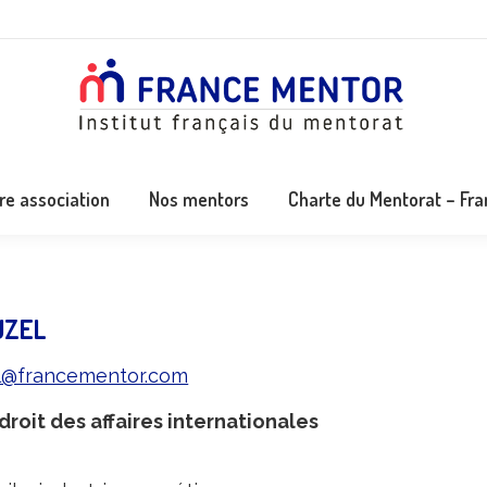
re association
Nos mentors
Charte du Mentorat – Fr
UZEL
el@francementor.com
roit des affaires internationales