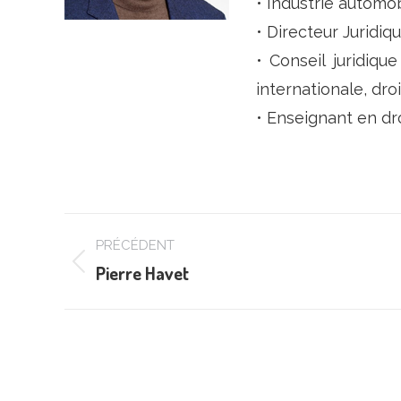
• Industrie automob
• Directeur Juridiq
• Conseil juridique
internationale, dro
• Enseignant en droi
Navigation
PRÉCÉDENT
de
Pierre Havet
Onglet
commentaire
précédent