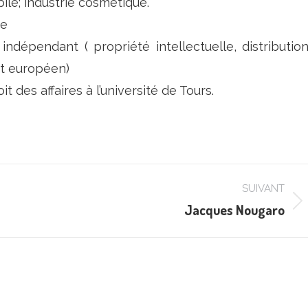
ile; industrie cosmétique.
ue
 indépendant ( propriété intellectuelle, distributio
it européen)
t des affaires à l’université de Tours.
SUIVANT
Jacques Nougaro
Projets
similaires