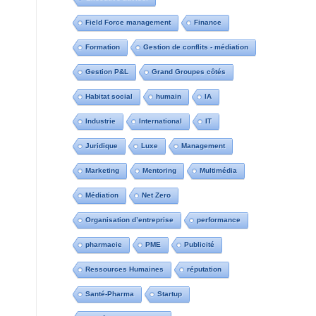
Field Force management
Finance
Formation
Gestion de conflits - médiation
Gestion P&L
Grand Groupes côtés
Habitat social
humain
IA
Industrie
International
IT
Juridique
Luxe
Management
Marketing
Mentoring
Multimédia
Médiation
Net Zero
Organisation d’entreprise
performance
pharmacie
PME
Publicité
Ressources Humaines
réputation
Santé-Pharma
Startup