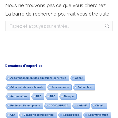
Nous ne trouvons pas ce que vous cherchez.
La barre de recherche pourrait vous être utile
Recherche
:
Domaines d’expertise
Accompagnement des directions générales
Achat
Administrateurs & boards
Associations
Automobile
Aéronautique
B2B
B2C
Banque
Business Development
CAC40/SBF120
caritatif
Chimie
CIO
Coaching professionnel
Comex/codir
Communication