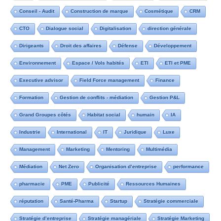
Conseil - Audit
Construction de marque
Cosmétique
CRM
CTO
Dialogue social
Digitalisation
direction générale
Dirigeants
Droit des affaires
Défense
Développement
Environnement
Espace / Vols habités
ETI
ETI et PME
Executive advisor
Field Force management
Finance
Formation
Gestion de conflits - médiation
Gestion P&L
Grand Groupes côtés
Habitat social
humain
IA
Industrie
International
IT
Juridique
Luxe
Management
Marketing
Mentoring
Multimédia
Médiation
Net Zero
Organisation d’entreprise
performance
pharmacie
PME
Publicité
Ressources Humaines
réputation
Santé-Pharma
Startup
Stratégie commerciale
Stratégie d’entreprise
Stratégie managériale
Stratégie Marketing