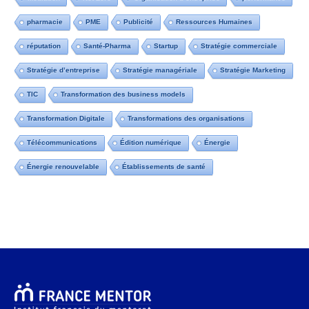
pharmacie
PME
Publicité
Ressources Humaines
réputation
Santé-Pharma
Startup
Stratégie commerciale
Stratégie d’entreprise
Stratégie managériale
Stratégie Marketing
TIC
Transformation des business models
Transformation Digitale
Transformations des organisations
Télécommunications
Édition numérique
Énergie
Énergie renouvelable
Établissements de santé