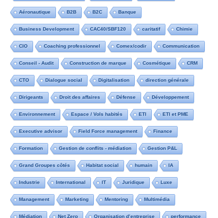
Aéronautique
B2B
B2C
Banque
Business Development
CAC40/SBF120
caritatif
Chimie
CIO
Coaching professionnel
Comex/codir
Communication
Conseil - Audit
Construction de marque
Cosmétique
CRM
CTO
Dialogue social
Digitalisation
direction générale
Dirigeants
Droit des affaires
Défense
Développement
Environnement
Espace / Vols habités
ETI
ETI et PME
Executive advisor
Field Force management
Finance
Formation
Gestion de conflits - médiation
Gestion P&L
Grand Groupes côtés
Habitat social
humain
IA
Industrie
International
IT
Juridique
Luxe
Management
Marketing
Mentoring
Multimédia
Médiation
Net Zero
Organisation d’entreprise
performance