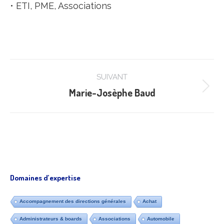
• ETI, PME, Associations
Navigation
SUIVANT
de
Marie-Josèphe Baud
Projets
commentaire
similaires
Domaines d’expertise
Accompagnement des directions générales
Achat
Administrateurs & boards
Associations
Automobile