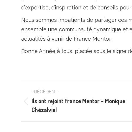
d’expertise, d’inspiration et de conseils 
Nous sommes impatients de partager ces mo
ensemble une communauté dynamique et en
actualités à venir de France Mentor.
Bonne Année à tous, placée sous le signe de 
Navigation
PRÉCÉDENT
article
Ils ont rejoint France Mentor – Monique
Article
Chézalviel
précédent
: