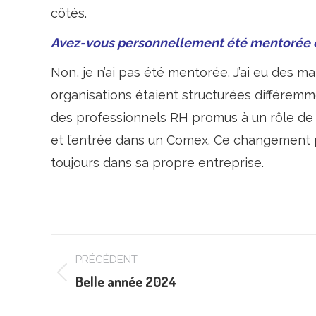
côtés.
Avez-vous personnellement été mentorée o
Non, je n’ai pas été mentorée. J’ai eu des 
organisations étaient structurées différemme
des professionnels RH promus à un rôle de
et l’entrée dans un Comex. Ce changement p
toujours dans sa propre entreprise.
Navigation
PRÉCÉDENT
article
Belle année 2024
Article
précédent