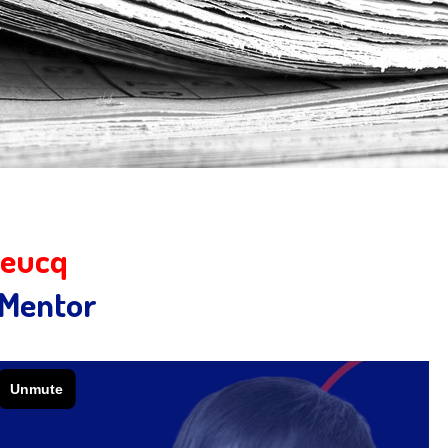
reucq
 Mentor