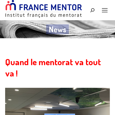
Recherche
:
News
Quand le mentorat va tout
va !