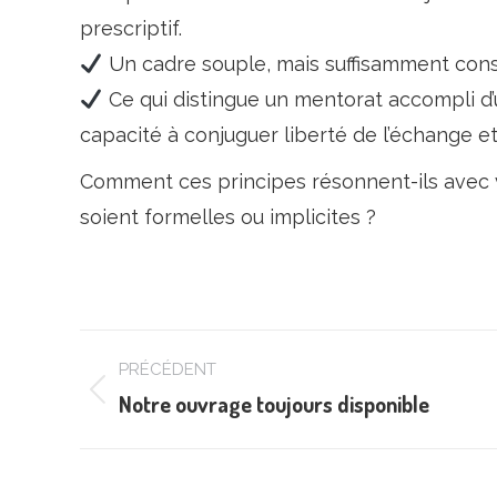
prescriptif.
Un cadre souple, mais suffisamment constru
Ce qui distingue un mentorat accompli d’u
capacité à conjuguer liberté de l’échange et
Comment ces principes résonnent-ils avec 
soient formelles ou implicites ?
Navigation
PRÉCÉDENT
article
Notre ouvrage toujours disponible
Article
précédent
: