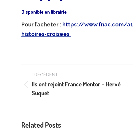
Disponible en librairie
Pour l’acheter :
https://www.fnac.com/a1
histoires-croisees
Navigation
PRÉCÉDENT
article
Ils ont rejoint France Mentor – Hervé
Article
Suquet
précédent
:
Related Posts